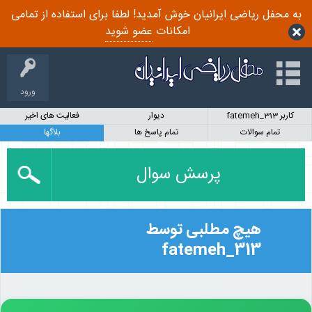
به محفل ریاضی ایرانیان خوش آمدید! لطفا برای استفاده از تمامی
امکانات
عضو شوید
ورود
کاربر fatemeh_313
دیوار
فعالیت های اخیر
تمام سوالات
تمام پاسخ ها
بلاگها
پرسش سوال
هیچ مطلبی توسط
fatemeh_313