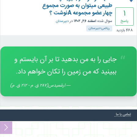
طبیعی میتوان به صورت مجموع
1
چهار عضو مجموعه Aنوشت ؟
پاسخ
سوال شده
اسفند ۲۶, ۱۴۰۲
در
دبیرستان
ریاضی-دبیرستان
468
بازدید
“
جایی را به من بدهید تا بر آن بایستم و
ببینید که من زمین را تکان خواهم داد.
—
ارشمیدس(۲۸۷ ق. م - ۲۱۲ ق. م)
تماس با ما