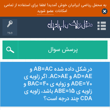
به محفل ریاضی ایرانیان خوش آمدید! لطفا برای استفاده از تمامی
امکانات
عضو شوید
ورود
پرسش سوال
در شکل داده شده AB=AC و
AD=AE و AC>AE. اگر زاویه ی
ADE=70 و زوایه ی BAC=40 و
زاویه ی ABE=15 باشد، زاویه ی
CDA چند درجه است؟