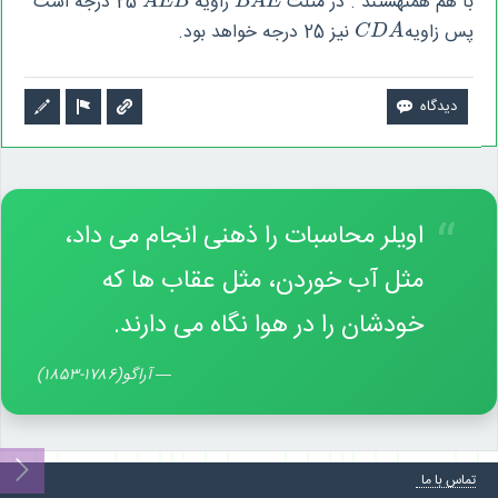
با هم همنهشتند . در مثلث
زاویه
25 درجه است
A
E
B
B
A
E
A
E
B
B
A
E
پس زاویه
نیز 25 درجه خواهد بود.
C
D
A
C
D
A
“
اویلر محاسبات را ذهنی انجام می داد،
مثل آب خوردن، مثل عقاب ها که
خودشان را در هوا نگاه می دارند.
—
آراگو(۱۷۸۶-۱۸۵۳)
تماس با ما