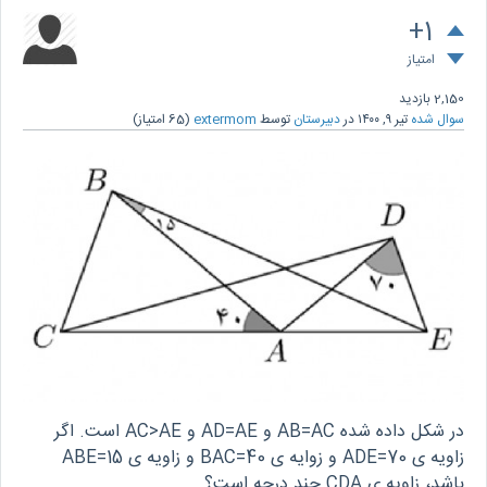
+1
امتیاز
2,150
بازدید
سوال شده
تیر ۹, ۱۴۰۰
در
دبیرستان
توسط
extermom
(
65
امتیاز)
در شکل داده شده AB=AC و AD=AE و AC>AE است. اگر
زاویه ی ADE=70 و زوایه ی BAC=40 و زاویه ی ABE=15
باشد، زاویه ی CDA چند درجه است؟