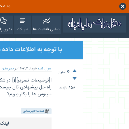
به محف
تمامی فعالیت ها
سوالات
بدون پا
با توجه به اطلاعات داده شده زاويه x
سوال شده
خرداد ۲, ۱۴۰۲
در
دبیرستان و
0
امتیاز
858
بازدید
سینوس ها را بکار ببریم؟
هندسه-دبیرستانی
لینک 