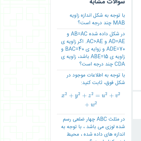
سوالات مشابه
با توجه به شکل اندازه زاویه
MAB چند درجه است؟
در شکل داده شده AB=AC و
AD=AE و AC>AE. اگر زاویه ی
ADE=70 و زوایه ی BAC=40 و
زاویه ی ABE=15 باشد، زاویه ی
CDA چند درجه است؟
با توجه به اطلاعات موجود در
شکل فوق، ثابت کنید:
2
2
2
2
2
+
+
=
+
x
2
+
y
2
+
z
2
=
u
2
+
v
2
+
w
2
x
y
z
u
v
2
+
w
در مثلث ABC چهار ضلعی رسم
شده لوزی می باشد ، با توجه به
اندازه های داده شده ، محیط