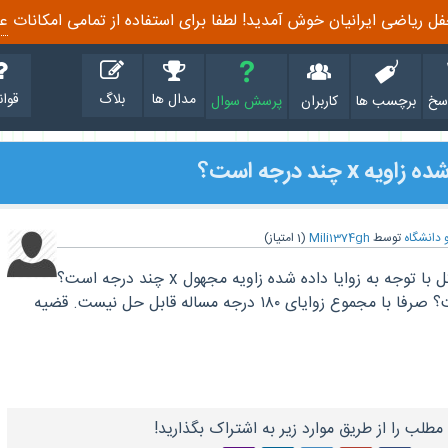
ل ریاضی ایرانیان خوش آمدید! لطفا برای استفاده از تمامی امکانات
ع
مدال ها
بلاگ
قوان
سخ
برچسب ها
کاربران
پرسش سوال
 چند درجه است؟
 دانشگاه
توسط
Mili1374gh
(
1
امتیاز)
![توضیحات تصویر][1] در شکل با توجه به زوایا داده شده زاویه مجهول x چند درجه است؟
راه حل پیشنهادی تان چیست؟ صرفا با مجموع زوایای ۱۸۰ درجه مساله قابل حل نیست. قضیه
مطلب را از طریق موارد زیر به اشتراک بگذارید!