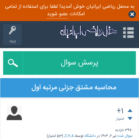
به محفل ریاضی ایرانیان خوش آمدید! لطفا برای استفاده از تمامی
امکانات
عضو شوید
ورود
پرسش سوال
محاسبه مشتق جزئی مرتبه اول
+1
امتیاز
397
بازدید
سوال شده
تیر ۶, ۱۴۰۳
در
دانشگاه
توسط
Z.H.A
(
53
امتیاز)