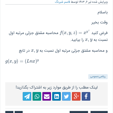
ویرایش شده
تیر ۶, ۱۴۰۳
توسط
قاسم شبرنگ
باسلام
وقت بخیر
z
فرض کنید
=
)
,
,
(
محاسبه مشتق جزئی مرتبه اول
y
f
(
x
,
y
,
z
)
=
x
y
z
f
x
y
z
x
نسبت به
,
را بیابید.
x
,
y
x
y
و محاسبه مشتق جزئی مرتبه اول نسبت به
,
در تابع
x
,
y
x
y
(
,
)
=
(
)
y
g
(
x
,
y
)
=
(
L
n
x
)
y
g
x
y
L
n
x
ریاضی-عمومی
لینک مطلب را از طریق موارد زیر به اشتراک بگذارید!