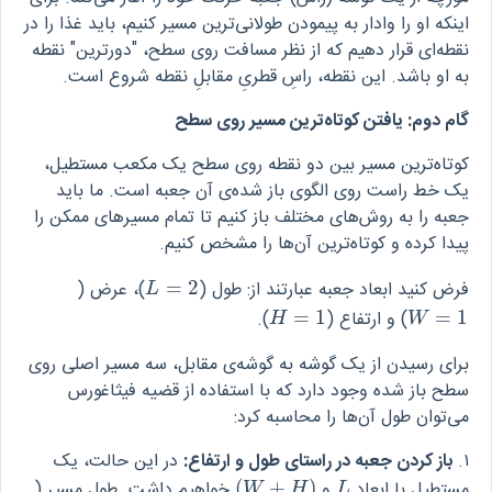
اینکه او را وادار به پیمودن طولانی‌ترین مسیر کنیم، باید غذا را در
نقطه‌ای قرار دهیم که از نظر مسافت روی سطح، "دورترین" نقطه
به او باشد. این نقطه، راسِ قطریِ مقابلِ نقطه شروع است.
گام دوم: یافتن کوتاه‌ترین مسیر روی سطح
کوتاه‌ترین مسیر بین دو نقطه روی سطح یک مکعب مستطیل،
یک خط راست روی الگوی باز شده‌ی آن جعبه است. ما باید
جعبه را به روش‌های مختلف باز کنیم تا تمام مسیرهای ممکن را
پیدا کرده و کوتاه‌ترین آن‌ها را مشخص کنیم.
فرض کنید ابعاد جعبه عبارتند از: طول (
2
=
)، عرض (
L
=
2
L
1
=
) و ارتفاع (
1
=
).
H
=
1
W
=
1
H
W
برای رسیدن از یک گوشه به گوشه‌ی مقابل، سه مسیر اصلی روی
سطح باز شده وجود دارد که با استفاده از قضیه فیثاغورس
می‌توان طول آن‌ها را محاسبه کرد:
۱.
باز کردن جعبه در راستای طول و ارتفاع:
در این حالت، یک
مستطیل با ابعاد
و
)
+
(
خواهیم داشت. طول مسیر (
(
W
+
H
)
L
W
H
L