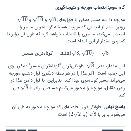
گام سوم: انتخاب مورچه و نتیجه‌گیری
−
−
−
−
–
√
√
√
مورچه با سه مسیر ممکن با طول‌های
8
و
10
و
10
10
10
8
روبروست. از آنجایی که مورچه همیشه کوتاه‌ترین مسیر را
انتخاب می‌کند، مسیری را انتخاب خواهد کرد که طول آن برابر با
کمترین مقدار از این اعداد است:
−
−
–
–
=
min
(
8
,
10
)
=
8
√
√
√
8
=
)
10
,
8
(
min
=
کوتاه‌ترین مسیر
ک
و
ت
ا
ه
ت
ر
ی
ن
م
س
ی
ر
–
√
این مقدار، یعنی
8
، طولانی‌ترین "کوتاه‌ترین مسیر" ممکن روی
8
این جعبه است. اگر غذا را در هر نقطه دیگری قرار دهیم، مورچه
می‌تواند مسیر کوتاه‌تری پیدا کند. بنابراین، با قرار دادن غذا در
–
√
راس مقابل، مورچه را مجبور می‌کنیم مسافتی برابر با
8
طی
8
کند.
پاسخ نهایی:
طولانی‌ترین فاصله‌ای که مورچه مجبور به طی آن
–
–
√
√
می‌شود برابر با
8
(یا
2
2
) است.
2
2
8