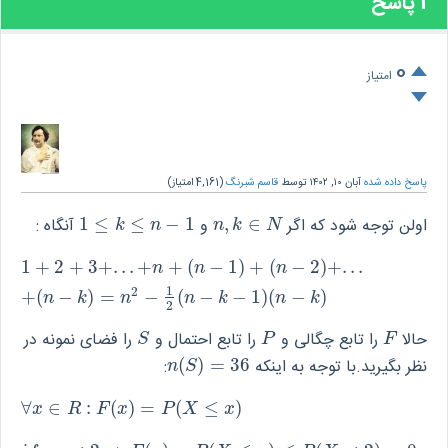
1
پاسخ
0
امتیاز
پاسخ داده شده
آبان ۱۰, ۱۴۰۲
توسط
قاسم شبرنگ
(
4,161
امتیاز)
اولن توجه شود که اگر
∈
,
و
1
−
≤
≤
1
آنگاه :
1
≤
k
≤
n
−
1
n
,
k
∈
N
k
n
n
k
N
1
+
2
+
3
+
.
.
.
+
+
(
−
1
)
+
(
−
2
)
+
.
.
.
1
+
2
+
3
+
.
.
.
+
n
+
(
n
−
1
)
+
(
n
−
2
)
+
.
.
.
+
(
n
−
k
)
=
n
2
−
1
2
(
n
−
k
−
1
)
(
n
−
k
)
n
n
n
1
2
+
(
−
)
=
−
(
−
−
1
)
(
−
)
n
k
n
n
k
n
k
2
حالا
را تابع چگالی و
را تابع احتمال و
را فضای نمونه در
S
P
F
S
P
F
نظر بگیرید.با توجه به اینکه
36
=
)
(
:
n
(
S
)
=
36
n
S
∀
∈
:
(
)
=
(
≤
)
∀
x
∈
R
:
F
(
x
)
=
P
(
X
≤
x
)
x
R
F
x
P
X
x