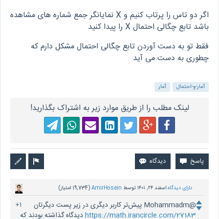
اگر دو تاس را پرتاب کنیم و X نمایانگر جمع شماره های مشاهده
باشد تابع چگالی احتمال X را پیدا کنید
فقط تو به دست آوردن تابع چگالی احتمال مشکل دارم که
چطوری به دست می آید
آمار-و-احتمال
آمار
لینک مطلب را از طریق موارد زیر به اشتراک بگذارید!
دارای دیدگاه
اسفند ۲۴, ۱۴۰۱
توسط
AmirHosein
(
19,734
امتیاز)
@Mohammadm پیش‌تر کاربر دیگری در زیر پست دیگرتان
+1
https://math.irancircle.com/27183
دیدگاه گذاشته بودند که