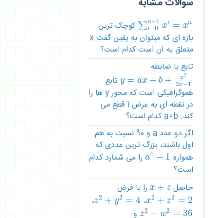
سوالات مشابه
−
1
n
=
کوچک ترین
i
n
∑
∑
i
=
0
n
−
1
x
i
=
x
n
x
x
=
0
i
بازه ای که میتوان به یقین گفت x
متعلق به آن است کدام است؟
تابع با ضابطه
2
x
+
+
=
تابع
y
=
a
x
+
b
+
x
2
2
x
−
1
y
a
x
b
2
−
1
x
هموگرافیکی است که محور y ها را
در نقطه ای به عرض 1 قطع می
کند. a+b کدام است؟
اگر دو عدد a و 90 نسبت به هم
اول باشند، بزرگ ترین عددی که
4
همواره
1
−
را می شمارد کدام
a
4
−
1
a
است؟
حاصل
+
را با فرض
x
+
z
x
z
2
2
2
2
،
+
=
4
،
+
=
2
z
2
+
y
2
=
4
x
2
+
z
2
=
2
z
y
x
z
2
2
36
=
+
و
z
2
+
w
2
=
36
z
w