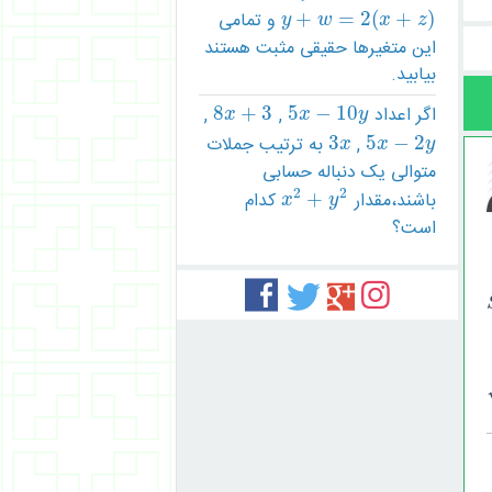
)
+
(
2
=
+
و تمامی
y
+
w
=
2
(
x
+
z
)
y
w
x
z
این متغیرها حقیقی مثبت هستند
بیابید.
اگر اعداد
10
−
5
,
3
+
8
,
8
x
+
3
5
x
−
10
y
x
x
y
2
−
5
,
3
به ترتیب جملات
3
x
5
x
−
2
y
x
x
y
متوالی یک دنباله حسابی
2
2
باشند،مقدار
+
کدام
x
2
+
y
2
x
y
است؟



