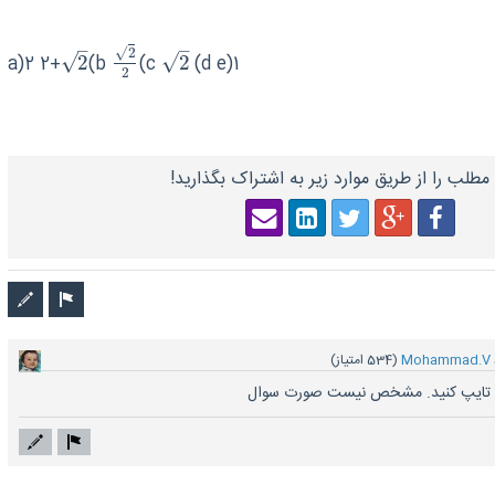
–
–
√
2
√
√
a)2 2+
2
(b
(c
2
(d e)1
2
2
2
2
2
مطلب را از طریق موارد زیر به اشتراک بگذارید!
Mohammad.V
(
534
امتیاز)
م تایپ کنید. مشخص نیست صورت سوال