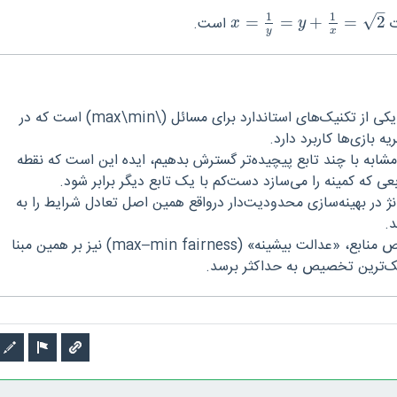
–
1
1
√
ت
2
=
+
=
=
است.
x
=
1
y
=
y
+
1
x
=
2
x
y
y
x
این روش «برابرسازی» یکی از تکنیک‌های استاندارد برای مسائل (\max\min) است که در
ه بازی‌ها کاربرد دارد.
مشابه با چند تابع پیچیده‌تر گسترش بدهیم، ایده این است که نقطه
بعی که کمینه را می‌سازد دست‌کم با یک تابع دیگر برابر شود.
نژ در بهینه‌سازی محدودیت‌دار درواقع همین اصل تعادل شرایط را به
.
در حوزه شبکه و تخصیص منابع، «عدالت بیشینه» (max–min fairness) نیز بر همین مبنا
ک‌ترین تخصیص به حداکثر برسد.