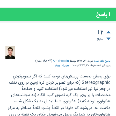
1
پاسخ
+2
امتیاز
پاسخ داده شده
خرداد ۳۰, ۱۳۹۷
توسط
AmirHosein
(
19,734
امتیاز)
ویرایش شده
خرداد ۳۰, ۱۳۹۷
توسط
AmirHosein
برای بخش نخست پرسش‌تان توجه کنید که اگر تصویرکردنِ
Stereographic (که برای تصویر کردن کرهٔ زمین بر روی نقشه
در جغرافیا نیز استفاده می‌شود) استفاده کنید و صفحهٔ
مختصات را بر روی یک کره تصویر کنید آنگاه (به مجانب‌های
هذلولوی توجه کنید) هذلولوی شما تبدیل به یک شکل شبیه
علامت
∞
می‌شود که دقیقا در نقطهٔ پشتِ نقطهٔ متناظر به مرکز
∞
هذلولوی‌تان به همدیگر وصل می‌شوند. مکان یک نقطه بر روی