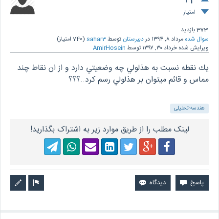
+2
امتیاز
373
بازدید
سوال شده
مرداد ۸, ۱۳۹۴
در
دبیرستان
توسط
sahar3
(
740
امتیاز)
ویرایش شده
خرداد ۳۰, ۱۳۹۷
توسط
AmirHosein
يك نقطه نسبت به هذلولي چه وضعيتي دارد و از ان نقاط چند
مماس و قائم ميتوان بر هذلولي رسم كرد..؟؟؟
هندسه-تحلیلی
لینک مطلب را از طریق موارد زیر به اشتراک بگذارید!