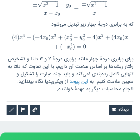
−
−
−
−
−
−
−
−
−
−
√
√
2
2
±
−
1
−
∓
−
1
x
y
x
0
=
±
x
2
−
1
−
y
0
x
−
x
0
=
∓
x
2
−
1
x
−
x
x
x
0
که به برابری درجهٔ چهار زیر تبدیل می‌شود
4
3
2
2
2
(
4
)
+
(
−
4
)
+
(
−
−
4
)
+
(
4
)
(
4
)
x
4
+
(
−
4
x
0
)
x
3
+
(
x
0
2
−
y
0
2
−
4
)
x
2
+
(
4
x
0
)
x
+
(
−
x
0
2
)
=
0
x
x
x
x
y
x
x
x
0
0
0
0
2
+
(
−
)
=
0
x
0
برای برابری درجهٔ چهار مانند برابری درجهٔ ۲ و ۳ دلتا و تشخیص
رفتار ریشه‌ها بر اساس علامت آن داریم، با این تفاوت که دلتا به
تنهایی کامل رده‌بندی نمی‌کند و باید چند عبارت را تشکیل و
تعیین علامت کنیم. به
این پیوند
از ویکی‌پدیا نگاه بیندازید.
انجام محاسبات دیگر به عهدهٔ خواننده.