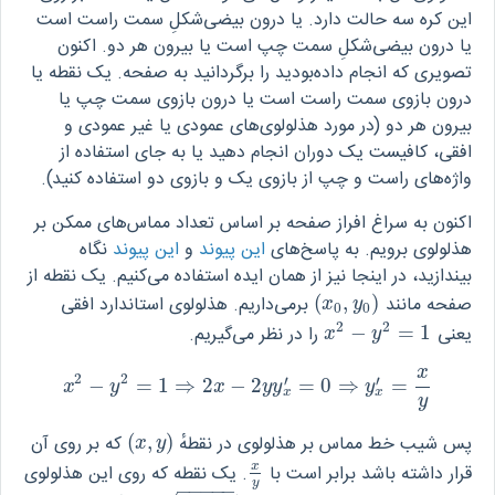
این کره سه حالت دارد. یا درون بیضی‌شکلِ سمت راست است
یا درون بیضی‌شکلِ سمت چپ است یا بیرون هر دو. اکنون
تصویری که انجام داده‌بودید را برگردانید به صفحه. یک نقطه یا
درون بازوی سمت راست است یا درون بازوی سمت چپ یا
بیرون هر دو (در مورد هذلولوی‌های عمودی یا غیر عمودی و
افقی، کافیست یک دوران انجام دهید یا به جای استفاده از
واژه‌های راست و چپ از بازوی یک و بازوی دو استفاده کنید).
اکنون به سراغ افراز صفحه بر اساس تعداد مماس‌های ممکن بر
هذلولوی برویم. به پاسخ‌های
این پیوند
و
این پیوند
نگاه
بیندازید، در اینجا نیز از همان ایده‌ استفاده می‌کنیم. یک نقطه از
صفحه مانند
)
,
(
برمی‌داریم. هذلولوی استاندارد افقی
(
x
0
,
y
0
)
x
y
0
0
2
2
یعنی
1
=
−
را در نظر می‌گیریم.
x
2
−
y
2
=
1
x
y
x
2
2
′
′
−
=
1
⇒
2
−
2
=
0
⇒
=
x
2
−
y
2
=
1
⇒
2
x
−
2
y
y
x
′
=
0
⇒
y
x
′
=
x
y
x
y
x
y
y
y
x
x
y
پس شیب خط مماس بر هذلولوی در نقطهٔ
)
,
(
که بر روی آن
(
x
,
y
)
x
y
x
قرار داشته باشد برابر است با
. یک نقطه که روی این هذلولوی
x
y
y
−
−
−
−
−