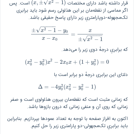
√
2
قرار داشته باشد دارای مختصات
)
1
−
±
,
(
است. پس
(
x
,
±
x
2
−
1
)
x
x
اگر مماسی از نقطه‌مان بر این هذلولی رسم شود باید برابری
تک‌مجهوله-دوپارامتریِ زیر دارای پاسخ حقیقی باشد.
−
−
−
−
−
√
2
±
−
1
−
x
y
x
0
=
±
x
2
−
1
−
y
0
x
−
x
0
=
x
±
x
2
−
1
−
−
−
−
−
−
√
x
x
2
±
−
1
x
0
که برابریِ درجهٔ دوی زیر را می‌دهد.
2
2
2
2
(
−
)
−
2
+
(
1
+
)
=
0
(
x
0
2
−
y
0
2
)
x
2
−
2
x
0
x
+
(
1
+
y
0
2
)
=
0
x
y
x
x
x
y
0
0
0
0
دلتای این برابری درجهٔ دو برابر است با
2
2
2
Δ
=
−
4
(
−
−
1
)
Δ
=
−
4
y
0
2
(
x
0
2
−
y
0
2
−
1
)
y
x
y
0
0
0
که زمانی مثبت است که نقطه‌مان بیرون هذلولوی است و صفر
زمانی که روی آن و منفی زمانی که درون بازوها باشد.
اکنون به افراز صفحه با توجه به تعداد عمودها بپردازیم. بنابراین
باید برابریِ تک‌مجهولی-دو پارامتری زیر را حل کنیم.